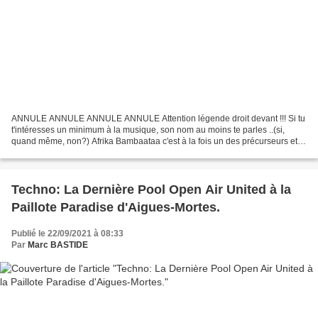
ANNULE ANNULE ANNULE ANNULE Attention légende droit devant !!! Si tu
t'intéresses un minimum à la musique, son nom au moins te parles ..(si,
quand même, non?) Afrika Bambaataa c'est à la fois un des précurseurs et
limite un des Dieux (rien que ça...)...
Techno: La Dernière Pool Open Air United à la
Paillote Paradise d'Aigues-Mortes.
Publié le 22/09/2021 à 08:33
Par
Marc BASTIDE