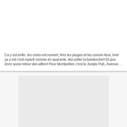
Ca y est enfin, les clubs ont rouvert, finis les jauges et les couvre-feux, bref
ça y est c'est reparti comme en quarante, fais péter la bamboche!! Et que
donc aussi retour des afters! Pour Montpellier, c'est le Jungle Pub, Avenue
de Palavas, qui lance...