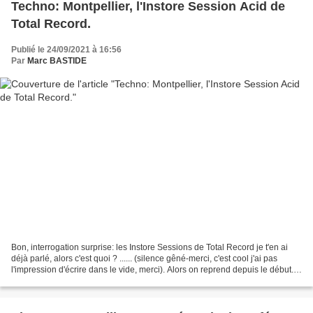
Techno: Montpellier, l'Instore Session Acid de
Total Record.
Publié le 24/09/2021 à 16:56
Par
Marc BASTIDE
Bon, interrogation surprise: les Instore Sessions de Total Record je t'en ai
déjà parlé, alors c'est quoi ? ...... (silence gêné-merci, c'est cool j'ai pas
l'impression d'écrire dans le vide, merci). Alors on reprend depuis le début.
Et que donc, les...