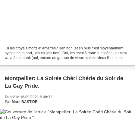
Tu les croyais morts et enterrés? Ben non (et en plus c'est moyennement
sympa de ta part, j'dis ça j'dis rien). Oui, les revoilà donc sur scène, les new-
wave/post-punk (oui, encore un groupe de vieux mais le vieux il te...non,
rien). Groupe phare à l'origine...
Montpellier: La Soirée Chéri Chérie du Soir de
La Gay Pride.
Publié le 16/09/2021 à 08:32
Par
Marc BASTIDE