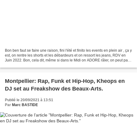
Bon ben faut se faire une raison, fini l'été et finito les events en plein air , ça y
est, on rentre les shorts et les débardeurs et on ressort les jeans, RDV en
Juin 2022. Bon, cela dit, même si dans le Midi on ADORE râler, on peut pas
trop se plaindre...
Montpellier: Rap, Funk et Hip-Hop, Kheops en
DJ set au Freakshow des Beaux-Arts.
Publié le 20/09/2021 à 13:51
Par
Marc BASTIDE