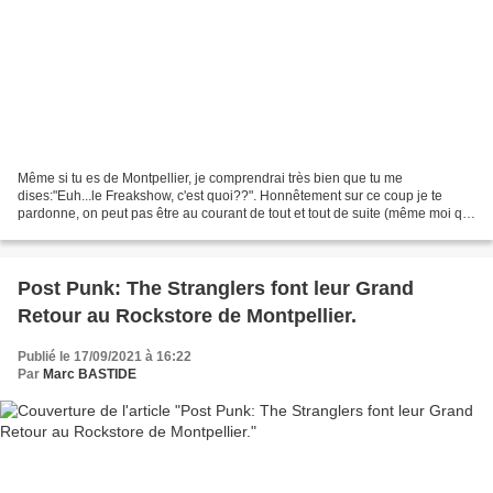
Même si tu es de Montpellier, je comprendrai très bien que tu me
dises:"Euh...le Freakshow, c'est quoi??". Honnêtement sur ce coup je te
pardonne, on peut pas être au courant de tout et tout de suite (même moi qui
niveau scoops assure comme un malade)....
Post Punk: The Stranglers font leur Grand
Retour au Rockstore de Montpellier.
Publié le 17/09/2021 à 16:22
Par
Marc BASTIDE