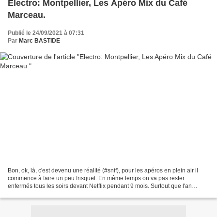
Electro: Montpellier, Les Apéro Mix du Café
Marceau.
Publié le 24/09/2021 à 07:31
Par
Marc BASTIDE
Bon, ok, là, c'est devenu une réalité (#snif), pour les apéros en plein air il
commence à faire un peu frisquet. En même temps on va pas rester
enfermés tous les soirs devant Netflix pendant 9 mois. Surtout que l'an
dernier on l'a déjà fait, mais parce...