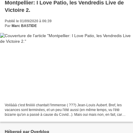
Montpellier: I Love Patio, les Vendredis Live de
Victoire 2.
Publié le 01/09/2020 à 06:39
Par
Marc BASTIDE
Voilààà c'est finiiiiii chantait l'immense ( ???) Jean-Louis Aubert. Bref, les
vacances sont terminées, et un peu l'été aussi (en même temps, vu l'été
bizarre qu'on a passé à cause du Covid...). Mais oui mais non, en fait, car
comme à chaque rentrée voici...
Hébergé par Overblog