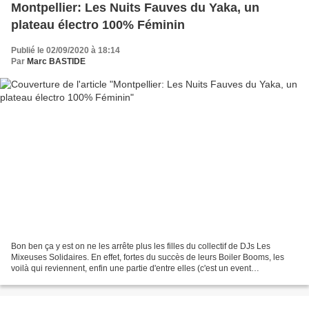
Montpellier: Les Nuits Fauves du Yaka, un
plateau électro 100% Féminin
Publié le 02/09/2020 à 18:14
Par
Marc BASTIDE
Bon ben ça y est on ne les arrête plus les filles du collectif de DJs Les
Mixeuses Solidaires. En effet, fortes du succès de leurs Boiler Booms, les
voilà qui reviennent, enfin une partie d'entre elles (c'est un event
indépendant et pas une Boiler Boom)...