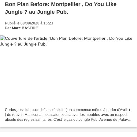
Bon Plan Before: Montpellier , Do You Like
Jungle ? au Jungle Pub.
Publié le 08/09/2020 à 15:23
Par
Marc BASTIDE
Certes, les clubs sont hélas très loin ( on commence même à parler d'Avril :(
) de rouvrir. Mais certains essaient de sauver les meubles avec un respect
absolu des règles sanitaires. C'est le cas du Jungle Pub, Avenue de Palavas
à Montpellier, avec patio...