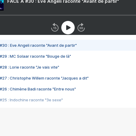
FACE A #30 : Eve Angeli raconte "Avant de partir"
#30 : Eve Angeli raconte "Avant de partir"
#29 : MC Solaar raconte "Bouge de là"
28 : Lorie raconte "Je vais vite"
#27 : Christophe Willem raconte "Jacques a dit"
#26 : Chimène Badi raconte "Entre nous"
#25 : Indochine raconte "3e sexe"
#24 : Zaho raconte "C'est chelou"
#23 : Patrick Bruel raconte "Au café des délices"
#22 : Kyo raconte "Le chemin"