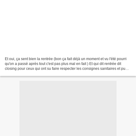
Et oui, ça sent bien la rentrée (bon ça fait déjà un moment et vu l'été pourri
qu'on a passé après tout c'est pas plus mal en fait ) Et qui dit rentrée dit
closing pour ceux qui ont su faire respecter les consignes sanitaires et pu
monter des évents....