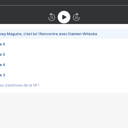
bey Maguire, c'est lui ! Rencontre avec Damien Witecka
e 6
e 5
e 4
e 3
s créatrices de la VF !
e 2
e 1
e Mektoub My Love arrive enfin ! Rencontre avec Shaïn Boumedine et Sal
i : après Toni en famille