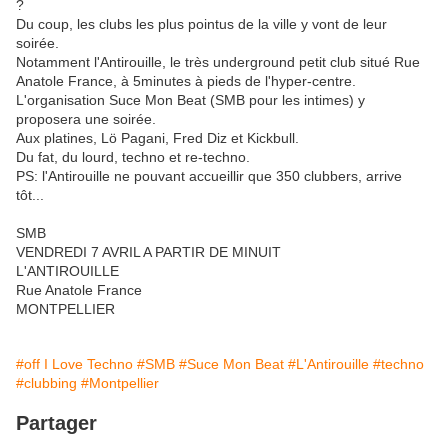
?
Du coup, les clubs les plus pointus de la ville y vont de leur
soirée.
Notamment l'Antirouille, le très underground petit club situé Rue
Anatole France, à 5minutes à pieds de l'hyper-centre.
L'organisation Suce Mon Beat (SMB pour les intimes) y
proposera une soirée.
Aux platines, Lö Pagani, Fred Diz et Kickbull.
Du fat, du lourd, techno et re-techno.
PS: l'Antirouille ne pouvant accueillir que 350 clubbers, arrive
tôt...
SMB
VENDREDI 7 AVRIL A PARTIR DE MINUIT
L'ANTIROUILLE
Rue Anatole France
MONTPELLIER
#off I Love Techno
#SMB
#Suce Mon Beat
#L'Antirouille
#techno
#clubbing
#Montpellier
Partager