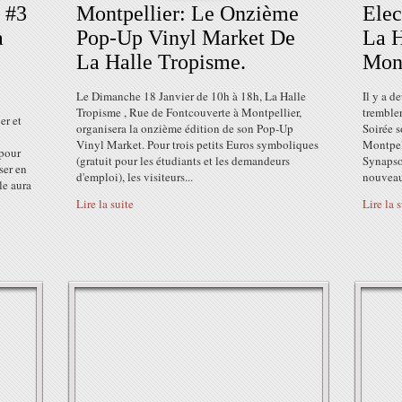
 #3
Montpellier: Le Onzième
Elec
a
Pop-Up Vinyl Market De
La H
La Halle Tropisme.
Mont
Le Dimanche 18 Janvier de 10h à 18h, La Halle
Il y a d
Tropisme , Rue de Fontcouverte à Montpellier,
trembler
er et
organisera la onzième édition de son Pop-Up
Soirée 
!
Vinyl Market. Pour trois petits Euros symboliques
Montpell
 pour
(gratuit pour les étudiants et les demandeurs
Synapson
ser en
d'emploi), les visiteurs...
nouveau 
le aura
Lire la suite
Lire la 