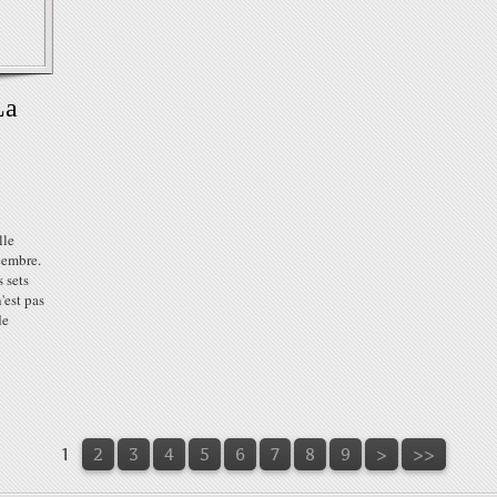
La
lle
cembre.
 sets
'est pas
de
1
2
3
4
5
6
7
8
9
>
>>