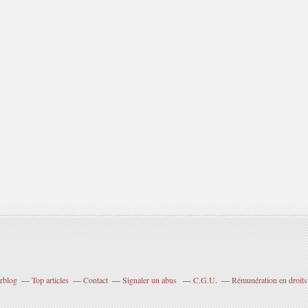
erblog
Top articles
Contact
Signaler un abus
C.G.U.
Rémunération en droits 