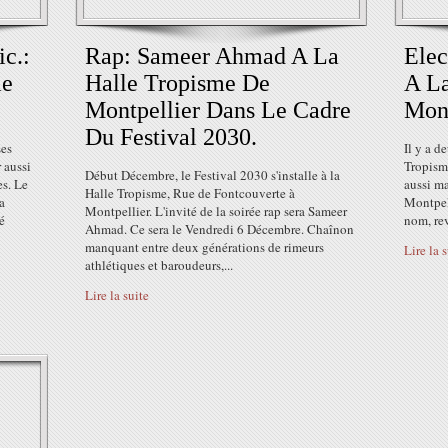
c.:
Rap: Sameer Ahmad A La
Elec
me
Halle Tropisme De
A La
Montpellier Dans Le Cadre
Mont
Du Festival 2030.
ses
Il y a d
 aussi
Tropisme
Début Décembre, le Festival 2030 s'installe à la
es. Le
aussi ma
Halle Tropisme, Rue de Fontcouverte à
a
Montpell
Montpellier. L'invité de la soirée rap sera Sameer
é
nom, rev
Ahmad. Ce sera le Vendredi 6 Décembre. Chaînon
manquant entre deux générations de rimeurs
Lire la 
athlétiques et baroudeurs,...
Lire la suite