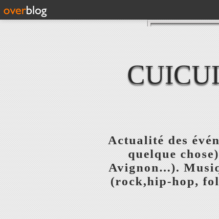
CUICU
Actualité des évé
quelque chose)
Avignon...). Musi
(rock,hip-hop, fo