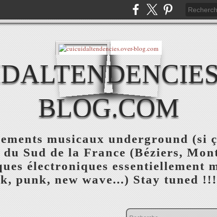
IDALTENDENCIES
BLOG.COM
nements musicaux underground (si ç
 du Sud de la France (Béziers, Mont
ques électroniques essentiellement m
lk, punk, new wave...) Stay tuned !!!