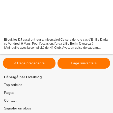
Et oui, les DJ aussi ont leur anniversaire! Ce sera donc le cas d'Emilie Dada
ce Vendredi 9 Mars. Pour l'occasion, l'orga Little Berlin fêtera ça à
l'Antirouille avec la complicité de Nfr Club. Avec, en guise de cadeau
d'anniversaire ,la DJ (désolé mais...
< Page précédente
Page suivante >
Hébergé par Overblog
Top articles
Pages
Contact
Signaler un abus