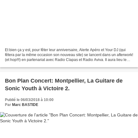
Et bien ça y est, pour fêter leur anniversaire, Alerte Apéro et Your DJ (qui
fêtera par la même occasion son nouveau site) se lancent dans un afterwork!
(et hop!!!) en partenariat avec Radio Clapas et Radio Aviva. Il aura lieu le
Jeudi 22 Mars au Jungle...
Bon Plan Concert: Montpellier, La Guitare de
Sonic Youth à Victoire 2.
Publié le 06/03/2018 à 10:00
Par
Marc BASTIDE