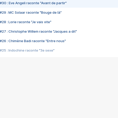
#30 : Eve Angeli raconte "Avant de partir"
#29 : MC Solaar raconte "Bouge de là"
28 : Lorie raconte "Je vais vite"
#27 : Christophe Willem raconte "Jacques a dit"
#26 : Chimène Badi raconte "Entre nous"
#25 : Indochine raconte "3e sexe"
#24 : Zaho raconte "C'est chelou"
#23 : Patrick Bruel raconte "Au café des délices"
#22 : Kyo raconte "Le chemin"
#21 : Nolwenn Leroy raconte "Cassé"
#20 : Patrick Hernandez raconte "Born to be alive"
#19 : Lorie raconte "Près de moi"
#18 : Michael Jones raconte "A nos actes manqués" (avec Jean-Jacque