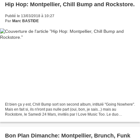
Hip Hop: Montpellier, Chill Bump and Rockstore.
Publié le 13/03/2018 à 10:27
Par
Marc BASTIDE
Et bien ça y est, Chill Bump sort son second album, intitulé "Going Nowhere".
Mais en fait si, ils n'iront pas nulle part (oui, bon, je sais...) mais au
Rockstore, le Samedi 24 Mars, invités par I Love Music Too. Le duo
Tourangeau (ça veut dire de Tours...)...
Bon Plan Dimanche: Montpellier, Brunch, Funk