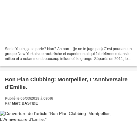
Sonic Youth, ça te parle? Nan? Ah bon....(je ne te juge pas) C'est pourtant un
groupe New Yorkais de rock rêche et expérimental qui fait référence dans le
milieu et a notamment beaucoup influencé le grunge. Séparés en 2011, le
trio n'a pas lâché les larsens...
Bon Plan Clubbing: Montpellier, L'Anniversaire
d'Emilie.
Publié le 05/03/2018 à 09:46
Par
Marc BASTIDE