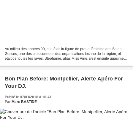
Au milieu des années 90, elle était la figure de proue féminine des Sales
Gosses, une des plus connues des organisations techno de la région, et
était de toutes les raves. Stéphanie, alias Miss Airie, s'est ensuite quasiment
retirée du milieu techno pendant...
Bon Plan Before: Montpellier, Alerte Apéro For
Your DJ.
Publié le 07/03/2018 à 10:41
Par
Marc BASTIDE