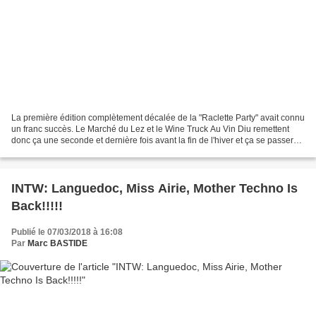
La première édition complètement décalée de la "Raclette Party" avait connu
un franc succès. Le Marché du Lez et le Wine Truck Au Vin Diu remettent
donc ça une seconde et dernière fois avant la fin de l'hiver et ça se passera
le Vendredi 16 Mars prochain...
INTW: Languedoc, Miss Airie, Mother Techno Is
Back!!!!!
Publié le 07/03/2018 à 16:08
Par
Marc BASTIDE