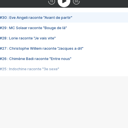
#30 : Eve Angeli raconte "Avant de partir"
#29 : MC Solaar raconte "Bouge de là"
28 : Lorie raconte "Je vais vite"
#27 : Christophe Willem raconte "Jacques a dit"
#26 : Chimène Badi raconte "Entre nous"
#25 : Indochine raconte "3e sexe"
#24 : Zaho raconte "C'est chelou"
#23 : Patrick Bruel raconte "Au café des délices"
#22 : Kyo raconte "Le chemin"
#21 : Nolwenn Leroy raconte "Cassé"
#20 : Patrick Hernandez raconte "Born to be alive"