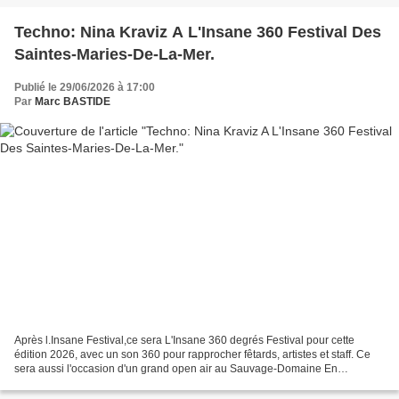
Techno: Nina Kraviz A L'Insane 360 Festival Des
Saintes-Maries-De-La-Mer.
Publié le 29/06/2026 à 17:00
Par
Marc BASTIDE
Après l.Insane Festival,ce sera L'Insane 360 degrés Festival pour cette
édition 2026, avec un son 360 pour rapprocher fêtards, artistes et staff. Ce
sera aussi l'occasion d'un grand open air au Sauvage-Domaine En
Camargue le Dimanche 16 Août (jour férié)...