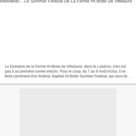
Le Domaine de la Ferme HI-Bride de Villelaure, dans le Lubéron, n'en est
pas à sa première soirée electro. Pour le coup, du 7 au 9 Août inclus, il se
fend carrément d'un festival, baptisé HI-Bride Summer Festival, qui aura lieu
chaque soir de 18h à minuit.!...