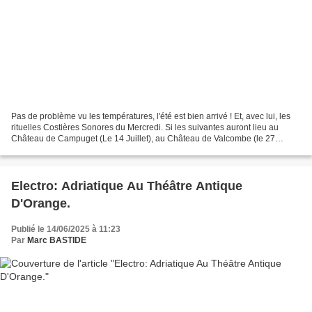
Pas de problème vu les températures, l'été est bien arrivé ! Et, avec lui, les
rituelles Costières Sonores du Mercredi. Si les suivantes auront lieu au
Château de Campuget (Le 14 Juillet), au Château de Valcombe (le 27
Juillet) ou au Domaine Armanet (le...
Electro: Adriatique Au Théâtre Antique
D'Orange.
Publié le 14/06/2025 à 11:23
Par
Marc BASTIDE