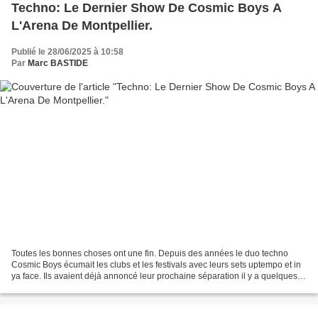
Techno: Le Dernier Show De Cosmic Boys A
L'Arena De Montpellier.
Publié le 28/06/2025 à 10:58
Par
Marc BASTIDE
Toutes les bonnes choses ont une fin. Depuis des années le duo techno
Cosmic Boys écumait les clubs et les festivals avec leurs sets uptempo et in
ya face. Ils avaient déjà annoncé leur prochaine séparation il y a quelques
mois. La date de leur tout dernier...