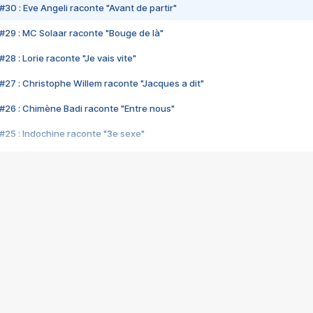
#30 : Eve Angeli raconte "Avant de partir"
#29 : MC Solaar raconte "Bouge de là"
28 : Lorie raconte "Je vais vite"
#27 : Christophe Willem raconte "Jacques a dit"
#26 : Chimène Badi raconte "Entre nous"
#25 : Indochine raconte "3e sexe"
#24 : Zaho raconte "C'est chelou"
#23 : Patrick Bruel raconte "Au café des délices"
#22 : Kyo raconte "Le chemin"
#21 : Nolwenn Leroy raconte "Cassé"
#20 : Patrick Hernandez raconte "Born to be alive"
#19 : Lorie raconte "Près de moi"
#18 : Michael Jones raconte "A nos actes manqués" (avec Jean-Jacque