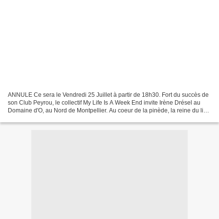
ANNULE Ce sera le Vendredi 25 Juillet à partir de 18h30. Fort du succès de
son Club Peyrou, le collectif My Life Is A Week End invite Irène Drésel au
Domaine d'O, au Nord de Montpellier. Au coeur de la pinède, la reine du live
électro , robe blanche et...