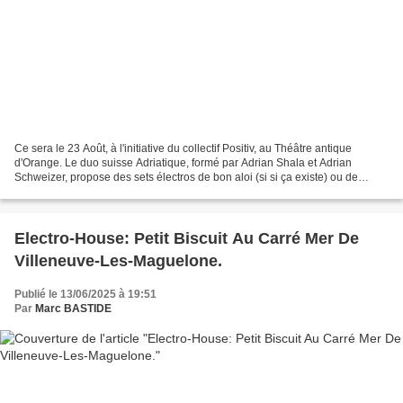
Ce sera le 23 Août, à l'initiative du collectif Positiv, au Théâtre antique
d'Orange. Le duo suisse Adriatique, formé par Adrian Shala et Adrian
Schweizer, propose des sets électros de bon aloi (si si ça existe) ou de
bonne facture (ça existe aussi) si...
Electro-House: Petit Biscuit Au Carré Mer De
Villeneuve-Les-Maguelone.
Publié le 13/06/2025 à 19:51
Par
Marc BASTIDE