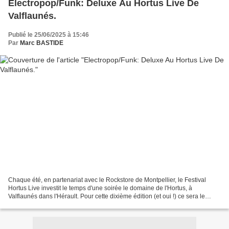
Electropop/Funk: Deluxe Au Hortus Live De
Valflaunés.
Publié le 25/06/2025 à 15:46
Par
Marc BASTIDE
Chaque été, en partenariat avec le Rockstore de Montpellier, le Festival
Hortus Live investit le temps d'une soirée le domaine de l'Hortus, à
Valflaunés dans l'Hérault. Pour cette dixième édition (et oui !) ce sera le
Samedi 26 Juillet à partir de 19h....