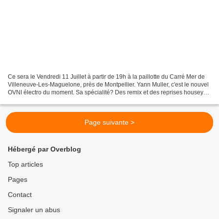
Ce sera le Vendredi 11 Juillet à partir de 19h à la paillotte du Carré Mer de
Villeneuve-Les-Maguelone, près de Montpellier. Yann Muller, c'est le nouvel
OVNI électro du moment. Sa spécialité? Des remix et des reprises housey
de classiques plus ou moins...
Page suivante >
Hébergé par Overblog
Top articles
Pages
Contact
Signaler un abus