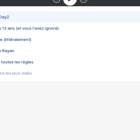
 DayZ
 a 13 ans (et vous l'avez ignoré)
e (littéralement)
im Rayan
 toutes les règles
s les jeux vidéo
us choquant de Rockstar ? - Le scandale BULLY
e plus moche de Steam
du RÊVE tourne au CAUCHEMAR
pendant 8 heures
it… à tort