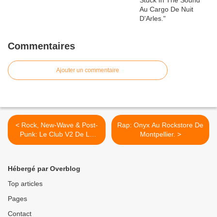
Commentaires
Ajouter un commentaire
< Rock, New-Wave & Post-
Rap: Onyx Au Rockstore De
Punk: Le Club V2 De La
Montpellier. >
Salle Victoire 2 De Saint-
Jean De Védas Avec
Télémac, Venin Carmin et
Hébergé par Overblog
Deleo.
Top articles
Pages
Contact