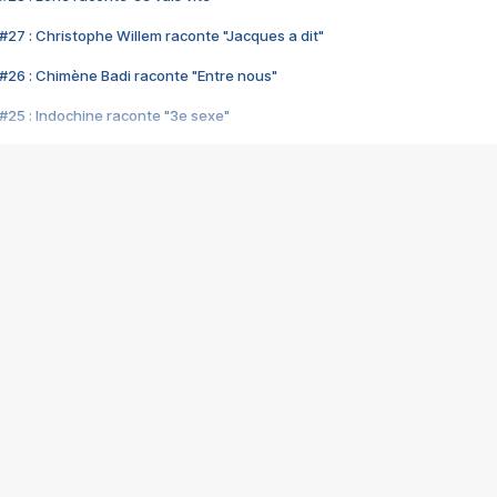
#27 : Christophe Willem raconte "Jacques a dit"
#26 : Chimène Badi raconte "Entre nous"
#25 : Indochine raconte "3e sexe"
#24 : Zaho raconte "C'est chelou"
#23 : Patrick Bruel raconte "Au café des délices"
#22 : Kyo raconte "Le chemin"
#21 : Nolwenn Leroy raconte "Cassé"
#20 : Patrick Hernandez raconte "Born to be alive"
#19 : Lorie raconte "Près de moi"
#18 : Michael Jones raconte "A nos actes manqués" (avec Jean-Jacque
#17 : Khaled raconte "Aïcha"
#16 : Corneille raconte "Parce qu'on vient de loin"