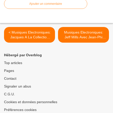
Ajouter un commentaire
< Musiques Electroniques:
Musiques Electroniques:
Jacques A La Collection
Jeff Mills Avec Jean-Phi
Lambert Pour Le Festival
Dary Et Prabhu Edouard
Résonance d'Avignon.
Pour Les Suds A Arles. >
Hébergé par Overblog
Top articles
Pages
Contact
Signaler un abus
C.G.U.
Cookies et données personnelles
Préférences cookies