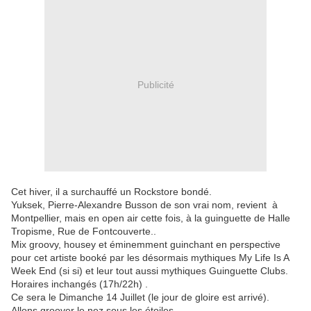
Publicité
Cet hiver, il a surchauffé un Rockstore bondé.
Yuksek, Pierre-Alexandre Busson de son vrai nom, revient à
Montpellier, mais en open air cette fois, à la guinguette de Halle
Tropisme, Rue de Fontcouverte..
Mix groovy, housey et éminemment guinchant en perspective
pour cet artiste booké par les désormais mythiques My Life Is A
Week End (si si) et leur tout aussi mythiques Guinguette Clubs.
Horaires inchangés (17h/22h) .
Ce sera le Dimanche 14 Juillet (le jour de gloire est arrivé).
Allons groover le nez sous les étoiles.